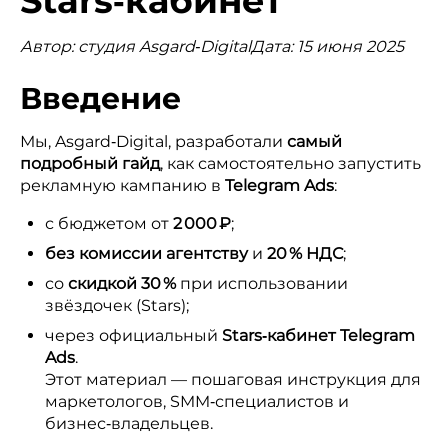
Stars‑кабинет
Автор: студия Asgard‑DigitalДата: 15 июня 2025
Введение
Мы, Asgard‑Digital, разработали
самый
подробный гайд
, как самостоятельно запустить
рекламную кампанию в
Telegram Ads
:
с бюджетом от
2 000 ₽
;
без комиссии агентству
и
20 % НДС
;
со
скидкой 30 %
при использовании
звёздочек (Stars);
через официальный
Stars‑кабинет Telegram
Ads
.
Этот материал — пошаговая инструкция для
маркетологов, SMM‑специалистов и
бизнес‑владельцев.