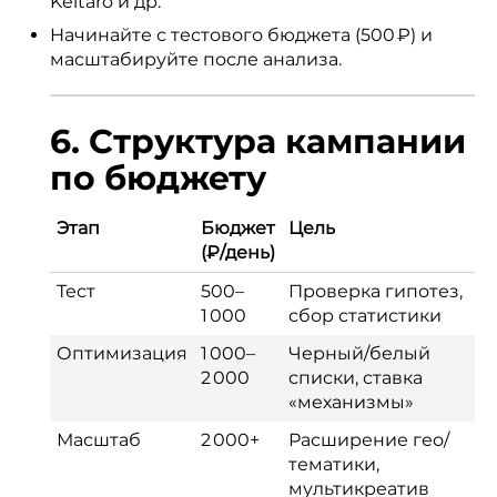
Keitaro и др.
Начинайте с тестового бюджета (500 ₽) и
масштабируйте после анализа.
6. Структура кампании
по бюджету
Этап
Бюджет
Цель
(₽/день)
Тест
500–
Проверка гипотез,
1 000
сбор статистики
Оптимизация
1 000–
Черный/белый
2 000
списки, ставка
«механизмы»
Масштаб
2 000+
Расширение гео/
тематики,
мультикреатив