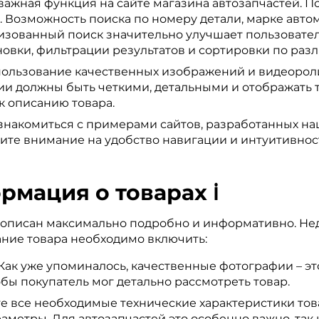
 важная функция на сайте магазина автозапчастей. 
. Возможность поиска по номеру детали, марке авто
изованный поиск значительно улучшает пользовател
овки, фильтрации результатов и сортировки по раз
ользование качественных изображений и видеорол
 должны быть четкими, детальными и отображать т
к описанию товара.
накомиться с примерами сайтов, разработанных наш
те внимание на удобство навигации и интуитивнос
мация о товарах ℹ️
ь описан максимально подробно и информативно. Не
ание товара необходимо включить:
Как уже упоминалось, качественные фотографии – эт
обы покупатель мог детально рассмотреть товар.
е все необходимые технические характеристики това
метры. Для автозапчастей это особенно важно, так 