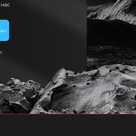
 нас
нал
е