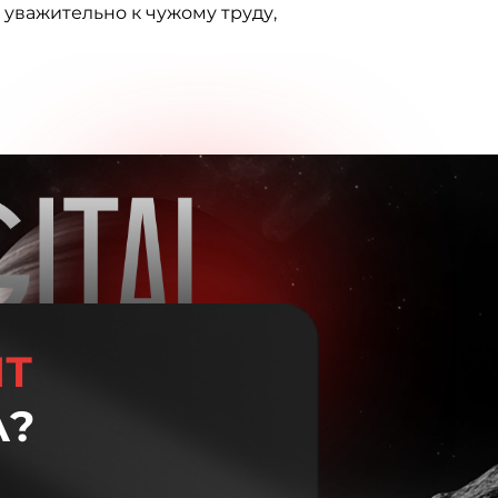
 уважительно к чужому труду,
ЙТ
А?