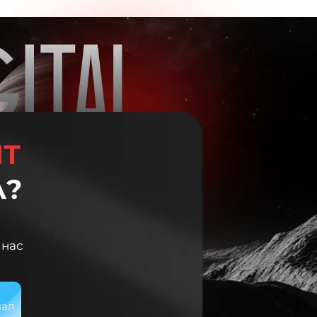
ЙТ
А?
 нас
нал