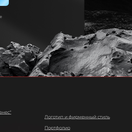
е
знес"
Логотип и фирменный стиль
Портфолио