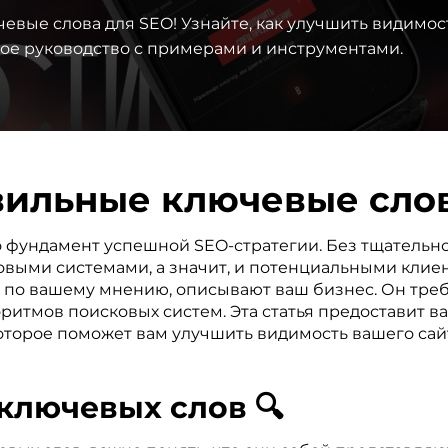
вые слова для SEO! Узнайте, как улучшить видимос
ное руководство с примерами и инструментами.
вильные ключевые слов
о фундамент успешной SEO-стратегии. Без тщательн
выми системами, а значит, и потенциальными клиен
е, по вашему мнению, описывают ваш бизнес. Он тр
оритмов поисковых систем. Эта статья предоставит 
оторое поможет вам улучшить видимость вашего сай
 ключевых слов 🔍