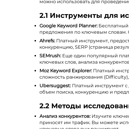
можно использовать для проведени
2.1 Инструменты для и
Google Keyword Planner:
Бесплатный 
предложения по ключевым словам. О
Ahrefs:
Платный инструмент, предост
конкуренцию, SERP (страница результа
SEMrush:
Еще один популярный плат
ключевых слов, анализа конкурентов 
Moz Keyword Explorer:
Платный инстр
сложность ранжирования (Difficulty)
Ubersuggest:
Платный инструмент с 
объем поиска, конкуренцию и пред
2.2 Методы исследован
Анализ конкурентов:
Изучите ключев
приносят им трафик. Вы можете испо
ключевые слова они ранжируют.