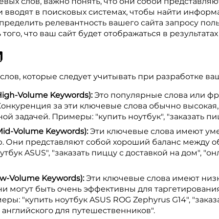
ых слов, важно понять, что они собой представляют
и вводят в поисковых системах, чтобы найти информ
определить релевантность вашего сайта запросу пол
того, что ваш сайт будет отображаться в результата
️
слов, которые следует учитывать при разработке ва
igh-Volume Keywords):
Это популярные слова или ф
онкуренция за эти ключевые слова обычно высокая,
й задачей. Примеры: "купить ноутбук", "заказать пиц
id-Volume Keywords):
Эти ключевые слова имеют ум
. Они представляют собой хороший баланс между о
бук ASUS", "заказать пиццу с доставкой на дом", "о
w-Volume Keywords):
Эти ключевые слова имеют низк
Они могут быть очень эффективны для таргетирован
ры: "купить ноутбук ASUS ROG Zephyrus G14", "заказ
 английского для путешественников".