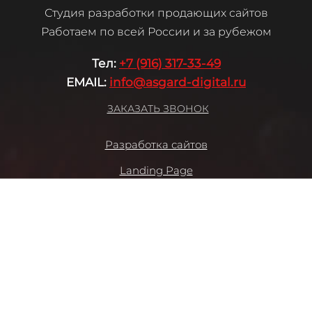
Студия разработки продающих сайтов
Работаем по всей России и за рубежом
Те
л:
+7 (916) 317-33-49
EMAIL:
info@asgard-digital.ru
ЗАКАЗАТЬ ЗВОНОК
Разработка сайтов
Landing Page
Сайт - визитка
Корпоративный сайт
Интернет - магазин
Много клиентов "Бизнес"