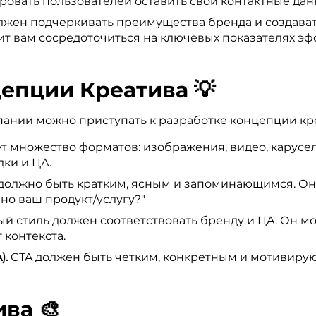
овать пользователей оставить свои контактные дан
лжен подчеркивать преимущества бренда и создава
 вам сосредоточиться на ключевых показателях эфф
цепции Креатива 💡
ании можно приступать к разработке концепции креа
 множество форматов: изображения, видео, карусели
ки и ЦА.
олжно быть кратким, ясным и запоминающимся. Оно
о ваш продукт/услугу?"
й стиль должен соответствовать бренду и ЦА. Он м
 контекста.
).
CTA должен быть четким, конкретным и мотивирую
ва 🎨