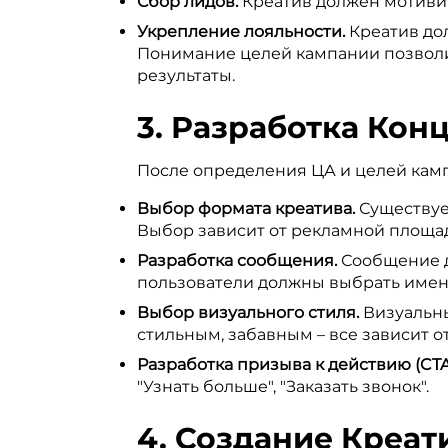
Сбор лидов.
Креатив должен мотивир
Укрепление лояльности.
Креатив до
Понимание целей кампании позволит
результаты.
3. Разработка Кон
После определения ЦА и целей камп
Выбор формата креатива.
Существует
Выбор зависит от рекламной площад
Разработка сообщения.
Сообщение д
пользователи должны выбрать именн
Выбор визуального стиля.
Визуальны
стильным, забавным – все зависит от
Разработка призыва к действию (CTA
"Узнать больше", "Заказать звонок".
4. Создание Креати