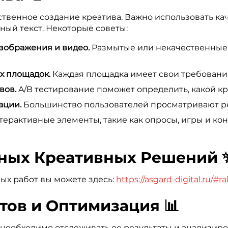
ственное создание креатива. Важно использовать к
ый текст. Некоторые советы:
зображения и видео.
Размытые или некачественные 
х площадок.
Каждая площадка имеет свои требования
вов.
A/B тестирование поможет определить, какой кр
ации.
Большинство пользователей просматривают ре
ерактивные элементы, такие как опросы, игры и ко
ных Креативных Решений 
х работ вы можете здесь:
https://asgard-digital.ru/#r
атов и Оптимизация 📊
необходимо отслеживать ее результаты и анализиро