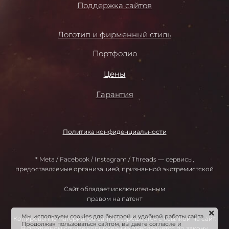
Поддержка сайтов
Логотип и фирменный стиль
Портфолио
Цены
Гарантия
Политика конфиденциальности
* Meta / Facebook / Instagram / Threads — сервисы,
предоставляемые организацией, признанной экстремистской
Сайт обладает исключительным
правом на патент
Мы используем cookies для быстрой и удобной работы сайта.
Копирование материалов сайта разрешается с ссылкой на сайт.
Продолжая пользоваться сайтом, вы даёте согласие и
В противном случае копирование преследуется по закону