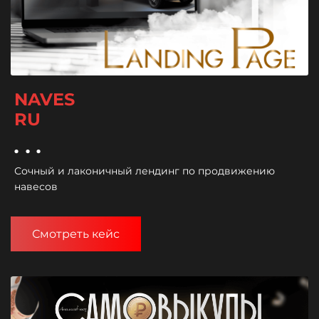
NAVES
RU
...
Сочный и лаконичный лендинг по продвижению
навесов
Смотреть кейс